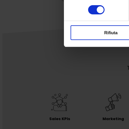
consenso
Rifiuta
Sales KPIs
Marketing