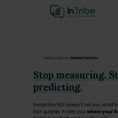
DIGITAL MATCH
PREDICTIVE ROI
Stop measuring. S
predicting.
Predictive ROI doesn't tell you what
last quarter. It tells you
where your b