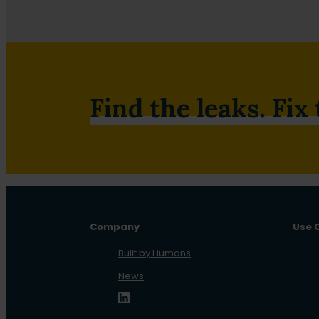
Find the leaks. Fix
Company
Use 
Built by Humans
News