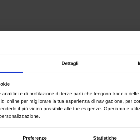
The first
Dashbo
Our
Dettagli
signals 
where
ookie
nalitici e di profilazione di terze parti che tengono traccia delle 
zi online per migliorare la tua esperienza di navigazione, per con
i renderlo il più vicino possibile alle tue esigenze. Operiamo e uti
di personalizzazione.
Preferenze
Statistiche