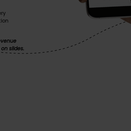
ery
tion
revenue
 on slides.