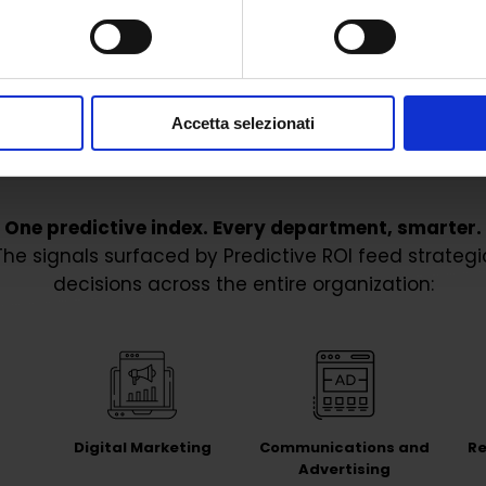
Accetta selezionati
One predictive index. Every department, smarter.
The signals surfaced by Predictive ROI feed strategi
decisions across the entire organization:
Digital Marketing
Communications and
Re
Advertising