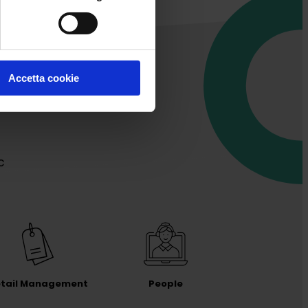
Accetta cookie
c
tail Management
People