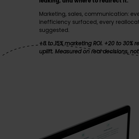
leaking, and where to redirect it.
Marketing, sales, communication: ev
inefficiency surfaced, every realloca
suggested.
+8 to 15% marketing ROI. +20 to 30% 
uplift. Measured on real decisions, not