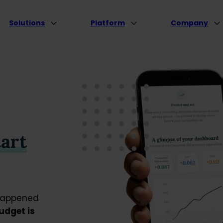
Solutions
Platform
Company
tart
 happened
udget is