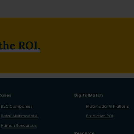
 the ROI.
Cases
DigitalMatch
B2C Companies
Multimodal AI Platform
Retail Multimodal AI
Predictive ROI
Human Resources
Resource