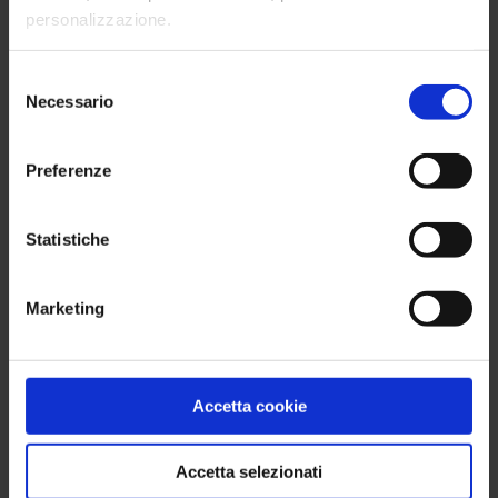
personalizzazione.
Consuelo Limina
Selezione
Necessario
del
Senior Graphic Designer
consenso
Preferenze
Statistiche
Uffici
Marketing
Headquarters:
C/o Talent Garden Calabiana
Accetta cookie
Via Arcivescovo Calabiana, 6
20139 Milano
Accetta selezionati
Sede operativa: